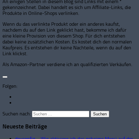
An einigen Stellen in diesem Blog sind Links mit einem *
gekennzeichnet. Dabei handelt es sich um Affiliate-Links, die
Produkte in Online-Shops verlinken.
Wenn du das verlinkte Produkt oder ein anderes kaufst,
nachdem du auf den Link geklickt hast, bekomme ich dafür
eine kleine Provision von diesem Shop. Für dich entstehen
dabei keine zusätzlichen Kosten. Es kostet dich den normalen
Kaufpreis. Es entstehen dir keine Nachteile, wenn du auf den
Link klickst.
Als Amazon-Partner verdiene ich an qualifizierten Verkäufen.
Folgen:
Suchen nach:
Neueste Beiträge
devconfig – Wie aktiviere ich das geheime Menü auf der