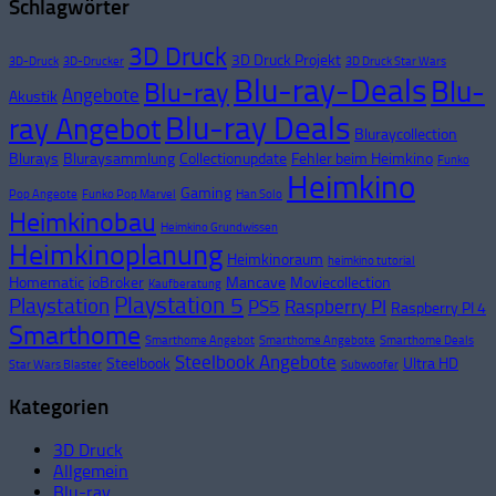
Schlagwörter
3D Druck
3D Druck Projekt
3D-Druck
3D-Drucker
3D Druck Star Wars
Blu-ray-Deals
Blu-
Blu-ray
Angebote
Akustik
Blu-ray Deals
ray Angebot
Bluraycollection
Blurays
Bluraysammlung
Collectionupdate
Fehler beim Heimkino
Funko
Heimkino
Gaming
Pop Angeote
Funko Pop Marvel
Han Solo
Heimkinobau
Heimkino Grundwissen
Heimkinoplanung
Heimkinoraum
heimkino tutorial
Homematic
ioBroker
Mancave
Moviecollection
Kaufberatung
Playstation 5
Playstation
PS5
Raspberry PI
Raspberry PI 4
Smarthome
Smarthome Angebot
Smarthome Angebote
Smarthome Deals
Steelbook Angebote
Steelbook
Ultra HD
Star Wars Blaster
Subwoofer
Kategorien
3D Druck
Allgemein
Blu-ray