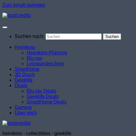
Zum Inhalt springen
Suchen nach:
Heimkino
Heimkino-Planung
Blu-ray
Leinwandrechner
Smarthome
3D Druck
Geeklife
Deals
Blu-ray Deals
Geeklife Deals
SmartHome Deals
Gaming
Über mich
heimkino - collectibles - geeklife