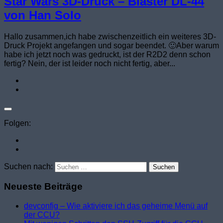
Star Wars 3D-Druck – Blaster DL-44
von Han Solo
Hallo zusammen,ich habe zwischenzeitlich ein weiteres 3D-
Druck Projekt angefangen und sogar beendet. 🙂Aber warum
habe ich jetzt noch was gedruckt, ist der R2D2 denn schon
fertig? Nein, der ist leider noch nicht fertig, aber...
Folgen:
Suchen nach:
Neueste Beiträge
devconfig – Wie aktiviere ich das geheime Menü auf
der CCU?