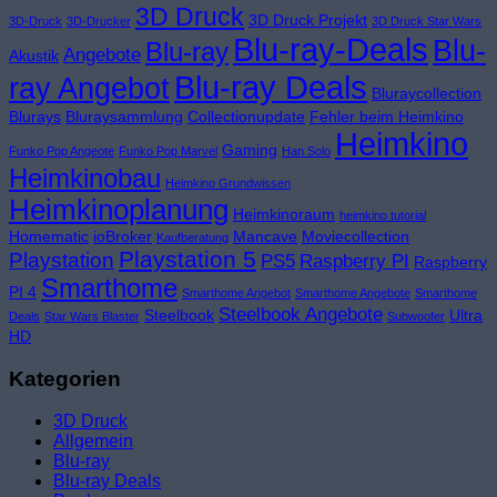
3D Druck
3D Druck Projekt
3D-Druck
3D-Drucker
3D Druck Star Wars
Blu-ray-Deals
Blu-
Blu-ray
Angebote
Akustik
Blu-ray Deals
ray Angebot
Bluraycollection
Blurays
Bluraysammlung
Collectionupdate
Fehler beim Heimkino
Heimkino
Gaming
Funko Pop Angeote
Funko Pop Marvel
Han Solo
Heimkinobau
Heimkino Grundwissen
Heimkinoplanung
Heimkinoraum
heimkino tutorial
Homematic
ioBroker
Mancave
Moviecollection
Kaufberatung
Playstation 5
Playstation
PS5
Raspberry PI
Raspberry
Smarthome
PI 4
Smarthome Angebot
Smarthome Angebote
Smarthome
Steelbook Angebote
Steelbook
Ultra
Deals
Star Wars Blaster
Subwoofer
HD
Kategorien
3D Druck
Allgemein
Blu-ray
Blu-ray Deals