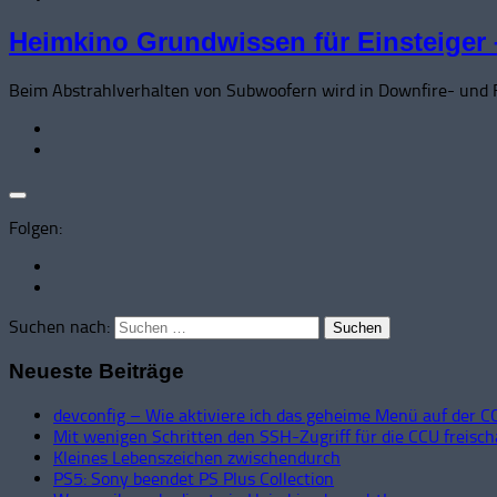
Heimkino Grundwissen für Einsteiger 
Beim Abstrahlverhalten von Subwoofern wird in Downfire- und F
Folgen:
Suchen nach:
Neueste Beiträge
devconfig – Wie aktiviere ich das geheime Menü auf der C
Mit wenigen Schritten den SSH-Zugriff für die CCU freisch
Kleines Lebenszeichen zwischendurch
PS5: Sony beendet PS Plus Collection