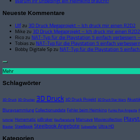
Warum ihr unbedingt ein Heimkino braucht!
Neueste Kommentare
Ulf
zu
3D Druck Megaprojekt – Ich druck mir einen R2D2
Mike
zu
3D Druck Megaprojekt – Ich druck mir einen R2D2
Rico
zu
NAT-Typ für die Playstation 5 einfach verbessern –
Tobias
zu
NAT-Typ für die Playstation 5 einfach verbessern
Bobby Digitale Sp
zu
NAT-Typ für die Playstation 5 einfach
Mehr
Schlagwörter
3D Druck
3D Druck Projekt
Akusti
3D-Druck
3D-Drucker
3D Druck Star Wars
Bluraysammlung
Collectionupdate
Fehler beim Heimkino
Funko Pop Angeote
Playst
Homematic
ioBroker
Mancave
Moviecollection
tutorial
Kaufberatung
Steelbook Angebote
Steelbook
Ultra HD
Blaster
Subwoofer
Kategorien