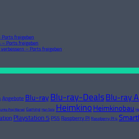
 Ports freigeben
 – Ports freigeben
 verbessern – Ports freigeben
Blu-ray-Deals
Blu-ray 
Blu-ray
Angebote
k
Heimkino
Heimkinobau
Gaming
Funko Pop Marvel
Han Solo
He
Smar
Playstation 5
ation
PS5
Raspberry PI
Raspberry PI 4