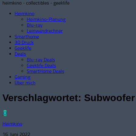
heimkino - collectibles - geeklife
Heimkino
Heimkino-Planung
Blu-ray
Leinwandrechner
Smarthome
3D Druck
Geeklife
Deals
Blu-ray Deals
Geeklife Deals
SmartHome Deals
Gaming
Über mich
Verschlagwortet:
Subwoofer
0
Heimkino
16. Juni 2022