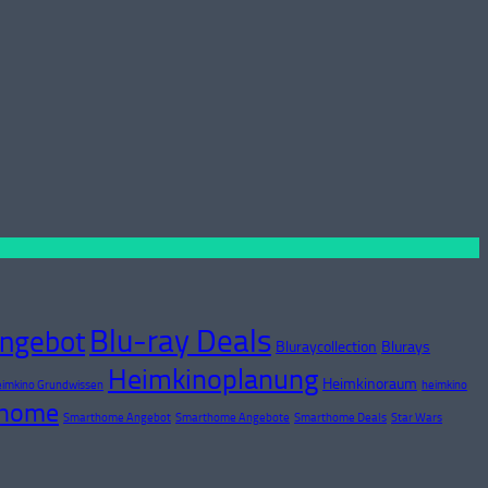
Blu-ray Deals
Angebot
Bluraycollection
Blurays
Heimkinoplanung
Heimkinoraum
imkino Grundwissen
heimkino
thome
Smarthome Angebot
Smarthome Angebote
Smarthome Deals
Star Wars