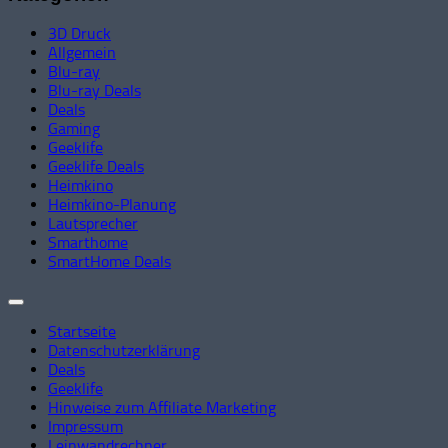
3D Druck
Allgemein
Blu-ray
Blu-ray Deals
Deals
Gaming
Geeklife
Geeklife Deals
Heimkino
Heimkino-Planung
Lautsprecher
Smarthome
SmartHome Deals
Startseite
Datenschutzerklärung
Deals
Geeklife
Hinweise zum Affiliate Marketing
Impressum
Leinwandrechner