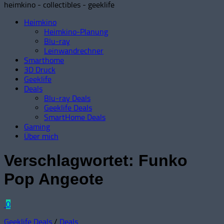
heimkino - collectibles - geeklife
Heimkino
Heimkino-Planung
Blu-ray
Leinwandrechner
Smarthome
3D Druck
Geeklife
Deals
Blu-ray Deals
Geeklife Deals
SmartHome Deals
Gaming
Über mich
Verschlagwortet:
Funko
Pop Angeote
0
Geeklife Deals
/
Deals