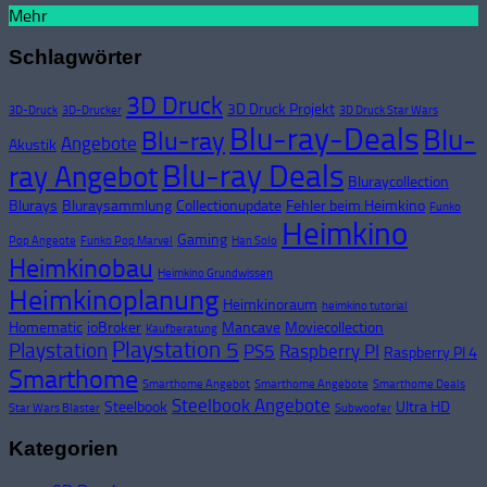
Mehr
Schlagwörter
3D Druck
3D Druck Projekt
3D-Druck
3D-Drucker
3D Druck Star Wars
Blu-ray-Deals
Blu-
Blu-ray
Angebote
Akustik
Blu-ray Deals
ray Angebot
Bluraycollection
Blurays
Bluraysammlung
Collectionupdate
Fehler beim Heimkino
Funko
Heimkino
Gaming
Pop Angeote
Funko Pop Marvel
Han Solo
Heimkinobau
Heimkino Grundwissen
Heimkinoplanung
Heimkinoraum
heimkino tutorial
Homematic
ioBroker
Mancave
Moviecollection
Kaufberatung
Playstation 5
Playstation
PS5
Raspberry PI
Raspberry PI 4
Smarthome
Smarthome Angebot
Smarthome Angebote
Smarthome Deals
Steelbook Angebote
Steelbook
Ultra HD
Star Wars Blaster
Subwoofer
Kategorien