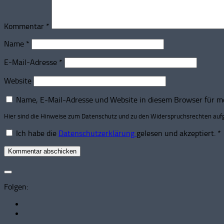
Kommentar
*
Name
*
E-Mail-Adresse
*
Website
Name, E-Mail-Adresse und Website in diesem Browser für m
Hier sind die Hinweise zum Datenschutz und zu den Widerspruchsrechten aufg
Ich habe die
Datenschutzerklärung
gelesen und akzeptiert.
*
Folgen: