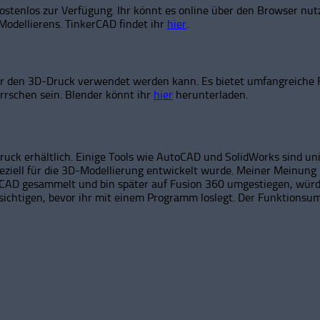
ostenlos zur Verfügung. Ihr könnt es online über den Browser nu
Modellierens. TinkerCAD findet ihr
hier
.
r den 3D-Druck verwendet werden kann. Es bietet umfangreiche 
rrschen sein. Blender könnt ihr
hier
herunterladen.
k erhältlich. Einige Tools wie AutoCAD und SolidWorks sind univ
ziell für die 3D-Modellierung entwickelt wurde. Meiner Meinung
rCAD gesammelt und bin später auf Fusion 360 umgestiegen, würde 
ichtigen, bevor ihr mit einem Programm loslegt. Der Funktionsu