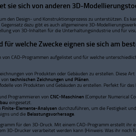
et sie sich von anderen 3D-Modellierungsto
de, um den Design- und Konstruktionsprozess zu unterstützen. E
Gegensatz dazu gibt es auch allgemeinere 3D-Modellierungswerkze
llung von 3D-Inhalten für die Unterhaltungsindustrie und für vis
 für welche Zwecke eignen sie sich am bes
ten von CAD-Programmen aufgelistet und für welche unterschiedl
eichnungen von Produkten oder Gebäuden zu erstellen. Diese Ar
g von
technischen Zeichnungen und Plänen
.
delle von Produkten und Gebäuden zu erstellen. Perfekt für das
 und Programmieren von
CNC-Maschinen
(Computer Numerical Co
lbau
eingesetzt.
m
Finite-Elemente-Analysen
durchzuführen, um die Festigkeit un
signs und die
Belastungsvorhersage
.
ramm für den 3D-Druck. Mit einem CAD-Programm erstellt ihr ein M
em 3D-Drucker verarbeitet werden kann (Hinweis: Was ihr noch für